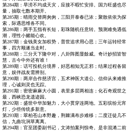
第284期：旱涝不均成天灾，应接不暇忙安排。国力旺盛也尽
量，抽取七数本期开。
第285期：晴雨交替两匆匆，三阳开泰春已浓；聚散依依为探
索，际遇思维各不同。
第286期：两手五指有长短，彩珠随机任意转。预测难免遇低
潮，理性小赌能心欢。
第287期：金钱美女加权势，普世追求用心思；三年运转经常
事，四方顺遂当走时。
第288期：三分天下隆中对，八卦阵图显餘威。奇计妙招皆智
慧，古今中外还有谁！
第289期：话可投机分境界，好恶相知无正邪；结果过程各留
意，娱伴战友需辨别。
第290期：两岸合作慈济宫，五术神医大道公。信仰从来难推
理，心诚则灵也无踪。
第291期：密密麻麻大小圆，表里多层两相连；化石奇观世之
最，西峡恐龙遗迹园。
第292期：盛世中华加魅力，大小贯穿连两地。五彩缤纷元宵
灯，少些传统多新意。
第293期：翠柏苍山本野趣，荆棘满布步难移；二度迁徒几不
信，九曲坑涧草离离。
第294期：官至团委副书记，文涛拍案列惊奇。是非混淆二前