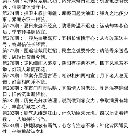
第273期：动静有素解武功，内外兼修日贯通；机警敏捷有长
劲，强身健体贵守中。
第274期：捍卫主权护海疆，摩擦四起为油田；弹丸之地多少
事，紧绷东亚一根弦。
第275期：夏日来袭不经意，防暑降温不迟疑；运动却等暮色
后，季节转换调适宜。
第276期：一腔热血酬嘉宾，五指长短愧于心；从今改革送主
号，答谢信任长经营。
第277期：围追堵截用烂招，民主之弧耍外交；请给母亲送温
暖，婉拒日货自今朝。
第278期：暖风细雨入盛夏，阴阳有準两不差。四下凤凰羞不
举，灯暗人希雨夜花。
第279期：举案齐眉是古语，相识相知两相宜；月下老人总无
错，好言相向乐不疲。
第280期：花市门前闹哄哄，真假情人叫老公。昨是温存缠绵
日，旧俗沉重新轻松。
第281期：历史充分加法理，说到做到靠实力；争取满贯有雄
心，丰富矿藏在水域。
第282期：霸气思维定江山，计杀功臣朱元璋。感叹历史看特
数，一八加持响当当。
第283期：快捷聪敏有霸气，心念专注志不移；神化皆因通灵
性，仔细推敲识玄机。