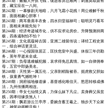
第241期：赌瘾大开抓飞钱，缓急各异总难闲；刺激莫取娱有
度，藏宝应在一八间。
第242期：一幕惨剧天地暗，六月飞霜小花残！周公难解千秋
噩，面面相觑心胆寒！
第243期：两耳垂肩丰衣食，四水归堂福禄司；聪明灵巧看耳
目，面相未来能先知？
第244期：经济奇迹城市化，供不应求论房价。升降预测持两
极，四条遏制怕不怕？
第245期：文化底蕴铸古国，亚洲二雄留传说；译经工程史第
一，组合神话更灵活。
第246期：一心报国张居正，匡扶危室中兴盛。休假三年仍勤
务，英年早逝未全成。
第247期：负母逃难贼犯频，哀求得免总真情。如一自律佣奉
母，五官中郎扬美名。
第248期：天性第一属五伦，父亲割稻险被吞。扼虎救父胆如
铁，孩童勇气撼乾坤！
第249期：洞府福地修道缘，基督感化唯信天。愁思转移成佛
法，九州传播两相连。
第250期：帝女七仙情义真，力保么妹下凡尘。卖身葬父虽贫
贱，因孝结缘羡煞人！
第251期：飘若游云兰亭序，委婉含蓄王羲之。独步天下众家
汇，神笔动摇醉且痴！