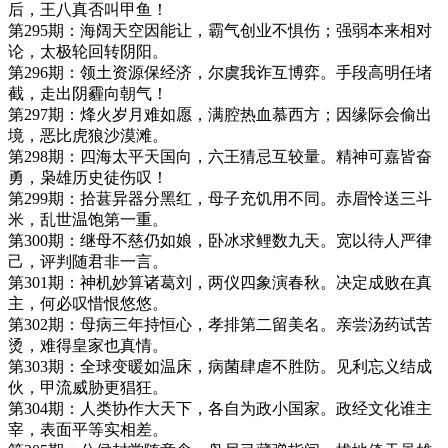
后，王八真否叫甲鱼！
第295期：海阔天空因能让，霸气创业不惧伤；强弱本来相对
论，太极轮回转阴阳。
第296期：领土资源保经济，尔虞我诈互博弈。手段高明任堵
截，走出阴霾向朝气！
第297期：烽火岁月难如愿，满腔热血慕西方；因缘际会偷出
境，恶比虎狼沙漠滩。
第298期：四海太平天国向，六王猜忌互较量。精神可嘉皆奋
勇，枭雄历史徒伤叹！
第299期：拾葚异器分黑红，母子充饥用不同。赤眉怜送三斗
米，乱世温饱第一重。
第300期：继母不慈仍如娘，卧冰求鲤数九天。宽以待人严律
己，评判随君非一言。
第301期：神机妙算诸葛刘，两仪四象演春秋。决定成败在真
主，何必叹惜恨悠悠。
第302期：母病三年持恒心，孝排第二留美名。亲尝汤药试苦
烫，难得皇家也真情。
第303期：全球变暖如温床，病菌肆虐不胜防。见利忘义结成
伙，甲流威胁更猖狂。
第304期：人类协作大天下，各自为政小国家。政经文化谁主
宰，表面平等实相差。