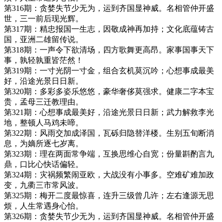
第316期：贪婪失节少无为，运到齐国显神威。名相管仲开盛
世，三一前后现光辉。
第317期：精忠报国一生志，因敬成神再加持；文化底蕴铸古
国，亚洲二雄留传说。
第318期：一声令下欲清场，四方歌舞更高昂。家事国事天下
事，孰轻孰重皆茫然！
第319期：一寸光阴一寸金，组合玄机莫沉吟；心想事成最美
好，沿途光景日日新。
第320期：多彩多姿乐悠悠，豪华奢侈莫强求。健康二字本宝
贵，孟母三迁教理由。
第321期：心想事成最美好，沿途光景日日新；武力解救李光
地，整顿人马鸡未啼。
第322期：风雨交加成泽国，瓦砾归隐替洋楼。生别五旬断消
息，为嫡所逐七岁离。
第323期：理在两面常争端，互换思维心自宽；份量斟酌言九
鼎，口比心快话偏轻。
第324期：灾祸频繁闹亚欧，大战没有小事多。空难矿难加政
变，九衢三市常风波。
第325期：梅开二度最惊喜，连升三级曾几许；左右逢源无思
烦，人生常遇身心怡。
第326期：贪婪失节少无为，运到齐国显神威。名相管仲开盛