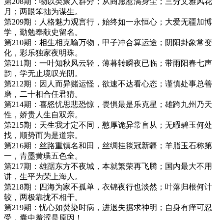
第208期：物以类聚人群分；从商愿惹满身尘；三分文雅风花
月；两眼笨拙为谋生。
第209期：人格魅力观言行，始终如一永恒心；大爱无疆加博
学，勤勉奉献史留名。
第210期：相生相克喻万物，甲子冲合算运途；阴阳卦象常变
化，彩乐独家夜明珠。
第211期：一叶知秋风云轻，薄暮转瞬夜已临；带雨阳春七声
韵，学无止境叹光阴。
第212期：因人而异赌运怪，欲速不达看心态；谨慎处事总善
磨，二十相合任君猜。
第214期：喜怒忧思悲恐惊，畏惧最是乐克星；雄跨九州乃天
性，娇贵人生自双亲。
第215期：天生我才定不同，憨厚诡异常盲从；无暇碧玉何处
找，顺势而为是道宗。
第216期：丝路重镇名和田，丝绸挂毯冠新疆；羊脂玉石称第
一，青墨黄璞五色全。
第217期：雄踞东方不夜城，本就繁荣再飞腾；国内最大不用
讲，生平为荣上海人。
第218期：四海为家不孤单，衣锦夜行也淡然；叶落归根何计
较，两极靠拢不相干。
第219期：忧心如焚染时病，进退失据求神明；自身有痒可忍
受，囊中羞涩是原因！