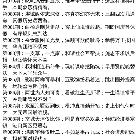
第079期：叱咤风云起波浪，谁与争锋最能干；进退有据称好
手，本期象形猜猜看。
第080期：虔诚皈依志深修，亦真亦幻亦无求；三翻四次几送
命，真假历史话西游。
第081期：曲径通幽莫走岔，雾上仙境谁敢爬。期盼国庆等休
假，有序规则总到达。
第082期：蚕食版图虽光复，温顺可欺尚耻辱；驰骋万里报国
志，华商团结不懦夫。
第083期：一支草，一点露，和谐社会互帮扶；施恩不求以后
报，坦荡情怀天不辜。
第084期：权利相连易斗争，玩转谋略挖陷坑；早用贤能轮替
法，天下太平乐众生。
第085期：彩赌两样可暴利，五彩缤纷易着迷；跳出圈外提高
度，玩转盈亏皆心怡。
第086期：两世为人知可贵，看破红尘无所谓；一生谨慎常平
安，冲刺哪管对不对？
第087期：东至海疆西到欧，横冲直撞勤开拓；史上朝代何时
大，大元帝国最洒脱。
第088期：京城天津仅比邻，同是直辖必双赢；领航经济要塞
镇，港口新区更著名！
第089期：满腹牢骚仅吐二，不如意事占九成；社会进步能应
变，坦然面对现代人。