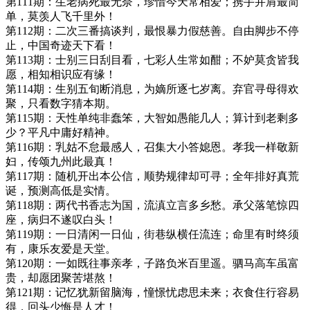
第111期：生老病死最无奈，珍惜今天常相爱；携手并肩最简
单，莫羡人飞千里外！
第112期：二次三番搞谈判，最恨暴力假慈善。自由脚步不停
止，中国奇迹天下看！
第113期：士别三日刮目看，七彩人生常如酣；不妒莫贪皆我
愿，相知相识应有缘！
第114期：生别五旬断消息，为嫡所逐七岁离。弃官寻母得欢
聚，只看数字猜本期。
第115期：天性单纯非蠢笨，大智如愚能几人；算计到老剩多
少？平凡中庸好精神。
第116期：乳姑不怠最感人，召集大小答媳恩。孝我一样敬新
妇，传颂九州此最真！
第117期：随机开出本公信，顺势规律却可寻；全年排好真荒
诞，预测高低是实情。
第118期：两代书香志为国，流滇立言多乡愁。承父落笔惊四
座，病归不遂叹白头！
第119期：一日清闲一日仙，街巷纵横任流连；命里有时终须
有，康乐友爱是天堂。
第120期：一如既往事亲孝，子路负米百里遥。驷马高车虽富
贵，却愿团聚苦堪熬！
第121期：记忆犹新留脑海，憧憬忧虑思未来；衣食住行容易
得，回头少悔是人才！