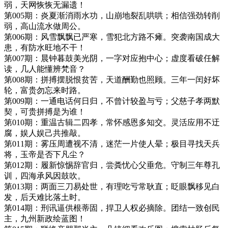
弱，天网恢恢无漏遗！
第005期：炎夏渐消雨水功，山崩地裂乱哄哄；相信强劲转削
弱，高山流水做周公。
第006期：风雪飘飘已严寒，雪犯北方路不瘫。突袭南国成大
患，有防水旺地不干！
第007期：晨钟暮鼓美光阴，一字对应抱中心；虚度看破任解
读，几人能懂辨梵音？
第008期：拼搏摆脱恨贫苦，天道酬勤也照顾。三年一闰好坏
轮，富贵勿忘来时路。
第009期：一通电话何日归，不曾计较盈与亏；父慈子孝两默
契，可贵拼搏是为谁！
第010期：重温古辑二四孝，常怀感恩多知交。灵活应用不迂
腐，娱人娱己共推敲。
第011期：雾压周遭视不清，迷茫一片使人晕；极目寻找天兵
将，玉帝是否下凡尘？
第012期：履新惊惕辞官归，尝粪忧心父垂危。守制三年尊孔
训，四海承风因鼓吹。
第013期：两面三刀易处世，有理吃亏常耿直；眨眼飘移见白
发，后天难比落土时。
第014期：刑讯逼供根蒂固，捍卫人权必摘除。团结一致创民
主，九州新政绘蓝图！