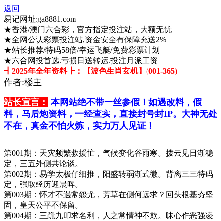
返回
易记网址:ga8881.com
★香港/澳门六合彩，官方指定投注站，大额无忧
★全网公认彩票投注站,资金安全有保障充送2%
★站长推荐/特码58倍/幸运飞艇/免费彩票计划
★六合网投首选.亏损日送转运.投注月派工资
┫2025年全年资料┣：【波色生肖玄机】(001-365)
作者:楼主
站长宣言：
本网站绝不带一丝参假！如遇改料，假
料，马后炮资料，一经查实，直接封号封IP。大神无处
不在，真金不怕火炼，实力万人见证！
第001期：天灾频繁救援忙，气候变化谷雨寒。拨云见日渐稳
定，三五外侧共论谈。
第002期：易学太极仔细推，阳盛转弱渐式微。背离三三特码
定，强取经历迎晨晖。
第003期：怀才不遇常怨尤，芳草在侧何远求？回头根基夯坚
固，皇天公平不保留。
第004期：三跪九叩求名利，人之常情神不欺。昧心作恶强凌