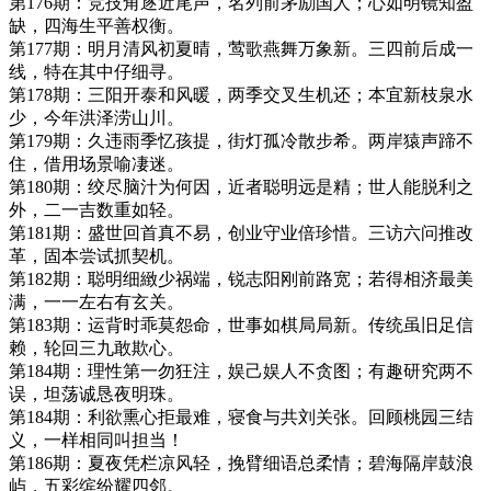
第176期：竞技角逐近尾声，名列前茅励国人；心如明镜知盈
缺，四海生平善权衡。
第177期：明月清风初夏晴，莺歌燕舞万象新。三四前后成一
线，特在其中仔细寻。
第178期：三阳开泰和风暖，两季交叉生机还；本宜新枝泉水
少，今年洪泽涝山川。
第179期：久违雨季忆孩提，街灯孤冷散步希。两岸猿声蹄不
住，借用场景喻凄迷。
第180期：绞尽脑汁为何因，近者聪明远是精；世人能脱利之
外，二一吉数重如轻。
第181期：盛世回首真不易，创业守业倍珍惜。三访六问推改
革，固本尝试抓契机。
第182期：聪明细緻少祸端，锐志阳刚前路宽；若得相济最美
满，一一左右有玄关。
第183期：运背时乖莫怨命，世事如棋局局新。传统虽旧足信
赖，轮回三九敢欺心。
第184期：理性第一勿狂注，娱己娱人不贪图；有趣研究两不
误，坦荡诚恳夜明珠。
第184期：利欲熏心拒最难，寝食与共刘关张。回顾桃园三结
义，一样相同叫担当！
第186期：夏夜凭栏凉风轻，挽臂细语总柔情；碧海隔岸鼓浪
屿，五彩缤纷耀四邻。