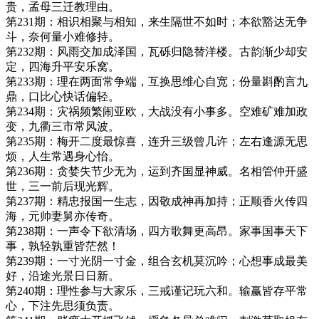
贵，孟母三迁教理由。
第231期：相识相聚与相知，来生隔世不如时；本欲豁达无争
斗，奈何量小难修持。
第232期：风雨交加成泽国，瓦砾归隐替洋楼。古韵渐少却安
定，四海升平安乐窝。
第233期：理在两面常争端，互换思维心自宽；份量斟酌言九
鼎，口比心快话偏轻。
第234期：灾祸频繁闹亚欧，大战没有小事多。空难矿难加政
变，九衢三市常风波。
第235期：梅开二度最惊喜，连升三级曾几许；左右逢源无思
烦，人生常遇身心怡。
第236期：贪婪失节少无为，运到齐国显神威。名相管仲开盛
世，三一前后现光辉。
第237期：精忠报国一生志，因敬成神再加持；正顺香火传四
海，元帅妻舅亦传奇。
第238期：一声令下欲清场，四方歌舞更高昂。家事国事天下
事，孰轻孰重皆茫然！
第239期：一寸光阴一寸金，组合玄机莫沉吟；心想事成最美
好，沿途光景日日新。
第240期：理性参与大家乐，三戒谨记玩六和。输赢皆存平常
心，下注先思须负责。