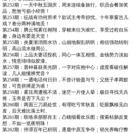
第252期：一天中秋五国庆，周末连续备旅行。职员会餐加奖
品，愁煞亏损小经营！
第253期：征战有功何所求？欲试主考帝担忧。十年寒窗岂儿
戏？卷分两种满地丢！
第254期：腾云驾雾任翱翔，穿梭来往为谁忙。享受过程自乐
趣，身边有爱是天堂！
第255期：炎夏渐消雨水功，山崩地裂乱哄哄；相信强劲转削
弱，高山流水做周公。
第256期：上品夫妻话投机，同心一体互相惜。金钱势力淡如
水，情意绵绵似胶漆。
第257期：晨钟暮鼓美光阴，一字对应抱中心；虚度看破任解
读，几人能懂辨梵音？
第258期：一通电话何日归，不曾计较盈与亏；父慈子孝两默
契，可贵拼搏是为谁！
第259期：雾压周遭视不清，迷茫一片使人晕；极目寻找天兵
将，玉帝是否下凡尘？
第260期：两面三刀易处世，有理吃亏常耿直；眨眼飘移见白
发，后天难比落土时。
第261期：联络亲朋那肖主，凸镜细看欢乐图；搜索枯肠反复
想，不如一览夜明珠！
第262期：停滞百年已积弱，逐鹿中原互争夺；韬光养晦疗弊