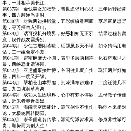
事，一脉相承美长江。
第037期：金钱美女加权势，普世追求用心思；三年运转经常
事，四方顺遂当走时。
第038期：对称两边拱殿堂，五彩缤纷雕画廊；享尽富足思野
趣，寻芳探幽入深山。
第039期：话可投机分境界，好恶相知无正邪；结果过程各留
意，娱伴战友需辨别。
第040期：少住古厝闹喳喳，话题虽多天不塌；如今猜码用电
话，二一组合定不差。
第041期：密密麻麻大小圆，表里多层两相连；化石奇观世之
最，西峡恐龙遗迹园。
第042期：亚运盛事接世博，各国健儿聚广州；珠江两岸灯如
昼，四年一度又开锣。
第043期：翠柏苍山本野趣，荆棘满布步难移；二度迁徙几不
信，九曲坑涧草离离。
第044期：成功人生因境界，心中有梦不停歇；孟母教子传佳
话，近朱者赤近墨黑。
第045期：海阔天空因能让，霸气创业不惧伤；强弱本来相对
论，太极轮回转阴阳。
第046期：崇圣儒道各传承，源流衍派皆求真；修身养性诚可
贵，顺势而为创人生！