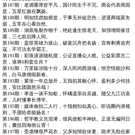
第187期：老调重弹皆平凡，国计民生干不完。两会代表商国
是，五星红旗在飘扬。
第188期：明知忧虑如摇篮，于事无补徒悲伤；进退两端莫失
据，五常在心看自然。
第189期：湖底龟裂作物干，绝处逢生恨老天。加强增雨催甘
露，三七前后降人间。
第190期：盖世英雄力拔山，破釜沉舟把名扬；宜将剩勇追穷
寇，不可沽名学霸王。
第191期：彩珠滚滚随机搅，公证直播众人瞧。公益彩票岂二
意，谁将6和套生肖？
第192期：万里跋涉险十分，深入民间西游魂；悟空悟能沙和
尚，白马唐僧闹新春。
第193期：紧张一年总放开，五指掐算敞心怀。盈利多少何挂
意，安比团圆悠乐哉！
第194期：孝道一谈不知歇，怀橘遗亲自吴越。随父九江访袁
术，儿时懂事长博学。
第195期：媒体偷拍二人行，十指相扣似真心。听说圈内潜规
则，手愿给牵能扬名！
第196期：哲学教义岂混淆，借风使船半神妖。正道无偏同日
月，囊括四海彻云霄！
第197期：受虐继母芦花衣，父亲知情欲休妻。跪求无怨合家