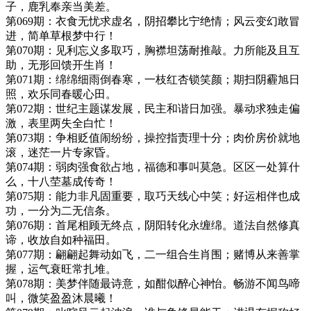
子，鹿乳奉亲当美差。
第069期：衣食无忧求虚名，阴招攀比宁绝情；风云变幻敢冒
进，简单草根梦中行！
第070期：见利忘义多取巧，胸襟坦荡耐推敲。力所能及且互
助，无形回馈开生肖！
第071期：绵绵细雨倒春寒，一枝红杏锁笑颜；期扫阴霾旭日
照，欢乐同春暖心田。
第072期：世纪主题谋发展，民主和谐日加强。暴动求独走偏
激，表里两失全白忙！
第073期：争相贬值闹纷纷，操控指责理十分；肉价房价就地
滚，迷茫一片专家昏。
第074期：弱肉强食欲占地，福德和事叫莫急。区区一处算什
么，十八茔墓成传奇！
第075期：能力非凡固重要，取巧天线心中笑；好运相伴也成
功，一分为二无信条。
第076期：首尾相顾无终点，阴阳转化永缠绵。道法自然修真
谛，收放自如种福田。
第077期：翩翩起舞动如飞，二一组合生肖围；赌博从来善掌
握，运气衰旺常扎堆。
第078期：美梦伴随最诗意，如酣似醉心神怡。畅游不闻鸟啼
叫，微笑盈盈沐晨曦！