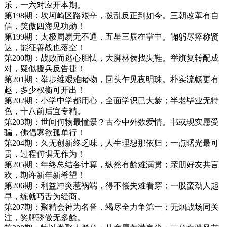
乐，一六对应开本期。
第198期：坎坷崎区路艰辛，拨乱反正到如今。三朝改革有自
信，笑傲四海见功勋！
第199期：太极周易无不通，五星三辰在掌中。鞠躬尽瘁称贤
达，能征善战也落空！
第200期：战败而逃心胆怯，大脚林侯找失鞋。举旗复转配成
对，疑似援兵反告捷！
第201期：举步维艰难睹物，回头乍见夜明珠。朴实流畅更有
趣，多少权衡可开出！
第202期：小学中学都用心，全面学识已大龄；半老毕业无特
色，十八前后宜专精。
第203期：世间何物最憧景？古今中外数爱情。书或现实愿受
骗，佛倡寡欲孤单行！
第204期：久无创新终乏味，人生理想那依归；一点曙光最可
贵，过程何惧无作为！
第205期：年终总结各计算，纵然有餘难满贯；亲朋好友共言
欢，期许新年新希望！
第206期：利益冲突惹祸端，得不偿失难看穿；一股蛮劲人起
早，练就巧舌为经商。
第207期：聚精会神为名誉，竭尽全力争第一；无烟战场同关
注，奖牌骄傲无多餘。