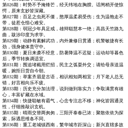
第026期：时势不予掩锋芒，经天纬地在胸膛。话闸稍开使惊
愕，原来玄妙皆深藏。
第027期：百足之虫死不僵，憨厚温柔易受伤；生为温饱走不
带，徒惹仓惶心难安。
第028期：弱冠少年具足戒，雄辩聪慧本一绝；高昌天竺路九
曲，跋涉印度为求学。
第029期：动静有素解武功，内外兼修日贯通；机警敏捷有长
劲，强身健体贵守中。
第030期：夏日来袭不经意，防暑降温不迟疑；运动却等暮色
后，季节转换调适宜。
第031期：围追堵截用烂招，民主之弧耍外交；请给母亲送温
暖，婉拒日货自今朝。
第032期：举案齐眉是古语，相识相知两相宜；月下老人总无
错，好言相向乐不疲。
第033期：历史充分加法理，说到做到靠实力；争取满贯有雄
心，丰富矿藏在水域。
第034期：快捷聪敏有霸气，心念专注志不移；神化皆因通灵
性，仔细推敲识玄机。
第035期：晴雨交替两匆匆，三阳开泰春已浓；聚散依依为探
索，际遇思维各不同。
第036期：重工老城镇西南，繁华城市距深山；新兴直辖多故