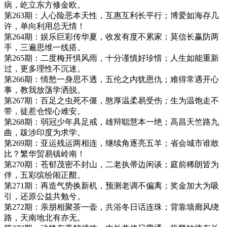
病，屹立东方修金欧。
第263期：人心险恶本天性，互惠互利长平行；博爱如海存几
许，单向利用总无情！
第264期：娱乐巨彩传华夏，收发有度不累家；莫信长赢防两
手，三遍思维一线搭。
第265期：二度梅开惧风雨，十分谨慎好珍惜；人生如能重新
过，更多理性不沉迷。
第266期：情愁一身思不透，五伦之内犹恩仇；难得常遇开心
事，教我放荡学洒脱。
第267期：百足之虫死不僵，憨厚温柔易受伤；生为温饱走不
带，徒惹仓惶心难安。
第268期：弱冠少年具足戒，雄辩聪慧本一绝；高昌天竺路九
曲，跋涉印度为求学。
第269期：亚运残运两相连，继续角逐亮五羊；省会城市谁敢
比？繁华贸易镇岭南！
第270期：苍郁茂密不封山，二老执帚边闲谈；庭前稀朗皆为
伴，五彩缤纷闹正酣。
第271期：再造气势换新机，预测老调不偏离；奖金加大为吸
引，还原公益共勉兮。
第272期：亲朋相聚茶一壶，共浴冬日话连珠；背靠墙廊风绕
路，天南地北有亦无。