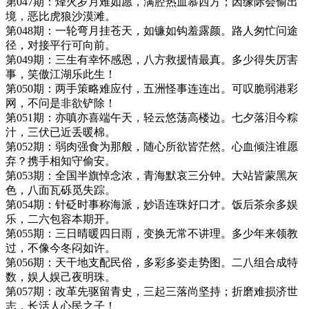
第047期：烽火岁月难如愿，满腔热血慕西方；因缘际会偷出
境，恶比虎狼沙漠滩。
第048期：一轮弯月挂苍天，如镰如钩羞露颜。路人匆忙问途
径，对接平行可向前。
第049期：三生有幸怀感恩，八方救援情最真。多少得失厉害
事，笑傲江湖乐此生！
第050期：两手策略难应付，五洲怪事连连出。可叹脆弱港彩
网，不问是非欲铲除！
第051期：亦嗔亦喜端午天，轻云悠荡高楼边。七夕落泪今粽
汁，三伏已近丢暖棉。
第052期：弱肉强食为那般，随心所欲皆茫然。心血倾注谁愿
弃？携手相知守偷安。
第053期：全国半旗悼念浓，青海默哀三分钟。大站皆蒙黑灰
色，八面瓦砾觅失踪。
第054期：针砭时事称海派，妙语连珠好口才。饭后茶余多娱
乐，二六包容本期开。
第055期：三日晴暖四日雨，变换无常不讲理。多少年来领教
过，不像今冬闷如许。
第056期：天干地支配民俗，多彩多姿走势图。二八组合成特
数，娱人娱己夜明珠。
第057期：改革先驱留青史，三起三落尚坚持；折磨难损济世
志，长活人心民之子！