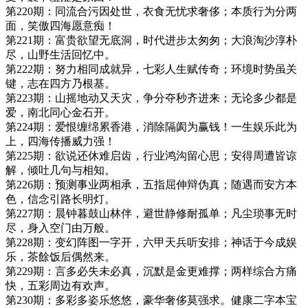
第220期：同流合污因处世，衣食无忧求奢侈；本质行为分两
面，笑傲四海愿意痴！
第221期：富贵欲望无底洞，时代进步太匆匆；大浪淘沙淳朴
尽，山野生活回忆中。
第222期：努力相同成就异，七彩人生赋传奇；环境时势虽关
键，志在四方乃根基。
第223期：山摇地动又天灾，争分夺秒齐进来；无论多少都是
爱，南北同心金石开。
第224期：爱恨缠绵累香港，消除隔阂为赢钱！一生娱乐此为
上，四海传播威力强！
第225期：欲说还休难启齿，行业鸿沟留心思；安得周遭皆谅
解，倾吐几句与相知。
第226期：预测事业两相承，五指屈伸辩伪真；随遇而安方本
色，信念引路长明灯。
第227期：晨钟暮鼓山林伴，避世静修耐孤单；凡尘琐事无时
尽，身入空门由万般。
第228期：变幻阵图一字开，六甲天兵听安排；神话于今成娱
乐，茶餘饭后偶然来。
第229期：言多必失未必真，沉默是金更难撑；两样综合方痛
快，五彩周边有欢声。
第230期：多彩多姿乐悠悠，豪华奢侈莫强求。健康二字本宝