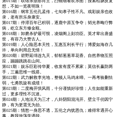
第015期：联络亲朋那肖主，凸镜细看欢乐图；搜索枯肠反复
想，不如一览夜明珠！
第016期：纲常五伦孔孟传，七旬孝子性不凡。戏彩娱亲也收
录，老有所乐身康安。
第017期：停滞百年已积弱，逐鹿中原互争夺；韬光养晦疗弊
病，屹立东方修金瓯。
第018期：卸磨杀驴最可恨，凌烟阁上刻功臣。英才辈出唐盛
世，有容乃大赞古人。
第019期：人心险恶本天性，互惠互利长平行；博爱如海存几
许，单向利用总无情！
第020期：碧野延绵连九天，郁郁葱葱草花香。自然养物互照
应，蹦蹦跳跳在山间。
第021期：娱乐巨彩传华夏，收发有度不累家；莫信长赢防两
手，三遍思维一线搭。
第022期：武力解救李光地，整顿人马鸡未啼。一再考验删怯
弱，七勇凯旋有成绩！
第023期：二度梅开惧风雨，十分谨慎好珍惜；人生如能重新
过，更多理性不沉迷。
第024期：人地法天为三才，八卦阴阳混沌开。壁立千仞因宁
静，有为更需无为抬。
第025期：情愁一身思不透，五伦之内犹恩仇；难得常遇开心
事，教我放荡学洒脱。