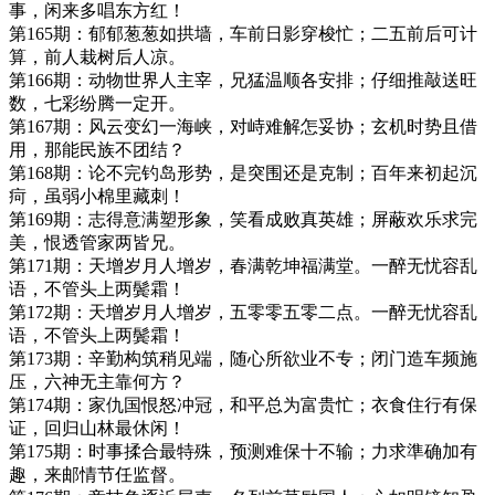
事，闲来多唱东方红！
第165期：郁郁葱葱如拱墙，车前日影穿梭忙；二五前后可计
算，前人栽树后人凉。
第166期：动物世界人主宰，兄猛温顺各安排；仔细推敲送旺
数，七彩纷腾一定开。
第167期：风云变幻一海峡，对峙难解怎妥协；玄机时势且借
用，那能民族不团结？
第168期：论不完钓岛形势，是突围还是克制；百年来初起沉
疴，虽弱小棉里藏刺！
第169期：志得意满塑形象，笑看成败真英雄；屏蔽欢乐求完
美，恨透管家两皆兄。
第171期：天增岁月人增岁，春满乾坤福满堂。一醉无忧容乱
语，不管头上两鬓霜！
第172期：天增岁月人增岁，五零零五零二点。一醉无忧容乱
语，不管头上两鬓霜！
第173期：辛勤构筑稍见端，随心所欲业不专；闭门造车频施
压，六神无主靠何方？
第174期：家仇国恨怒冲冠，和平总为富贵忙；衣食住行有保
证，回归山林最休闲！
第175期：时事揉合最特殊，预测难保十不输；力求準确加有
趣，来邮情节任监督。