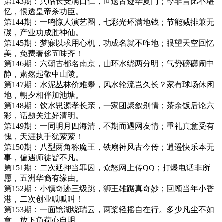
第143期：兵临长安满口仁，世遗古迹华夏门；今非昔比不堪
忆，恨透皇帝杀功臣。
第144期：一鸣惊人演艺圈，七彩光环满地钱；节能减排兼无
碳，产业功成胜神仙。
第145期：梦寐以求用心机，功成名就不咋地；眼望天空回忆
美，免费奢侈五味齐！
第146期：六朝古都名南京，山环水绕两分明；气势磅礴闹中
静，肃然起敬中山陵。
第147期：水泥丛林价难攀，风水轮流岂久长？家有球场休闲
地，朝夕相伴加池塘。
第148期：饮水思源孝长亲，一家团聚叙别情；茶余饭后论六
彩，话题关注好清明。
第149期：一同明月四海清，不期而遇网友情；重礼真意受有
愧，天涯执手犹萦萦！
第150期：八型两角称魔王，铁扇神风古今传；逍遥快乐本无
事，偏遇师徒皆不凡。
第151期：二次延押当罪囚，众怒网上传QQ；打爆电话非所
愿，五洲华裔有缘由。
第152期：小镇奇迹三级跳，狮王雄踞真奇妙；回顾当年小香
港，二次创业呱呱叫！
第153期：一面镜湖绕瑞云，两桨轻摇自在行。多少凡尘不如
意，放下负荷心自明。