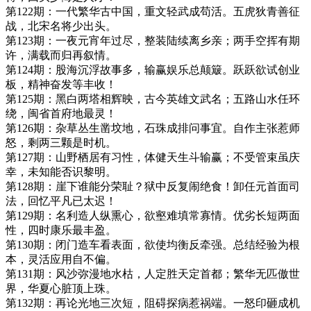
第122期：一代繁华古中国，重文轻武成苟活。五虎狄青善征
战，北宋名将少出头。
第123期：一夜元宵年过尽，整装陆续离乡亲；两手空挥有期
许，满载而归再叙情。
第124期：股海沉浮故事多，输赢娱乐总颠簸。跃跃欲试创业
板，精神奋发等丰收！
第125期：黑白两塔相辉映，古今英雄文武名；五路山水任环
绕，闽省首府地最灵！
第126期：杂草丛生凿坟地，石珠成排问事宜。自作主张惹师
怒，剩两三颗是时机。
第127期：山野栖居有习性，体健天生斗输赢；不受管束虽庆
幸，未知能否识黎明。
第128期：崖下谁能分荣耻？狱中反复闹绝食！卸任元首面司
法，回忆平凡已太迟！
第129期：名利造人纵熏心，欲壑难填常寡情。优劣长短两面
性，四时康乐最丰盈。
第130期：闭门造车看表面，欲使均衡反牵强。总结经验为根
本，灵活应用自不偏。
第131期：风沙弥漫地水枯，人定胜天定首都；繁华无匹傲世
界，华夏心脏顶上珠。
第132期：再论光地三次短，阻碍探病惹祸端。一怒印砸成机