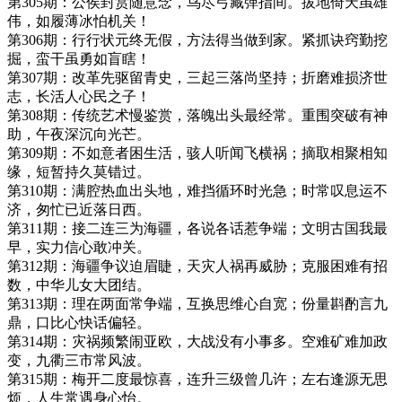
第305期：公侯封赏随意念，鸟尽弓藏弹指间。拔地倚天虽雄
伟，如履薄冰怕机关！
第306期：行行状元终无假，方法得当做到家。紧抓诀窍勤挖
掘，蛮干虽勇如盲瞎！
第307期：改革先驱留青史，三起三落尚坚持；折磨难损济世
志，长活人心民之子！
第308期：传统艺术慢鉴赏，落魄出头最经常。重围突破有神
助，午夜深沉向光芒。
第309期：不如意者困生活，骇人听闻飞横祸；摘取相聚相知
缘，短暂持久莫错过。
第310期：满腔热血出头地，难挡循环时光急；时常叹息运不
济，匆忙已近落日西。
第311期：接二连三为海疆，各说各话惹争端；文明古国我最
早，实力信心敢冲关。
第312期：海疆争议迫眉睫，天灾人祸再威胁；克服困难有招
数，中华儿女大团结。
第313期：理在两面常争端，互换思维心自宽；份量斟酌言九
鼎，口比心快话偏轻。
第314期：灾祸频繁闹亚欧，大战没有小事多。空难矿难加政
变，九衢三市常风波。
第315期：梅开二度最惊喜，连升三级曾几许；左右逢源无思
烦，人生常遇身心怡。