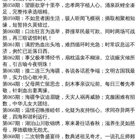
第058期：望眼欲穿十里亭，忠孝两字植人心。涌泉跃鲤全凑
足，完整传承选细精。
第059期：不如意者困生活，骇人听闻飞横祸；摘取相聚相知
缘，短暂持久莫错过。
第060期：口出狂言为选举，莽撞草民最可欺。同时两场可战
胜，再三暗诺惜时机！
第061期：满腔热血出头地，难挡循环时光急；时常叹息运不
济，匆忙已近落日西。
第062期：事父极孝博经书，扇枕温衾不糊涂。立说赈灾倾所
有，引古喻今夜明珠！
第063期：接二连三为海疆，各说各话惹争端；文明古国我最
早，实力信心敢冲关。
第064期：父母两亡留思念，刻木事亲议坛前。每日三餐先孝
敬，针刺血出妻离缘。
第065期：海疆争议迫眉睫，天灾人祸再威胁；克服困难有招
数，中华儿女大团结。
第066期：温情召唤推睦邻，化疑为友持恒心。求同存异两手
硬，四海和谐利远行。
第067期：湖泊山川歌锦绣，寒来暑往话春秋；滋养生灵如慈
母，厚德载物无怨尤。
第068期：二次朝鲁盛宴待，数典述祖见奇才。一说孔丘师郯