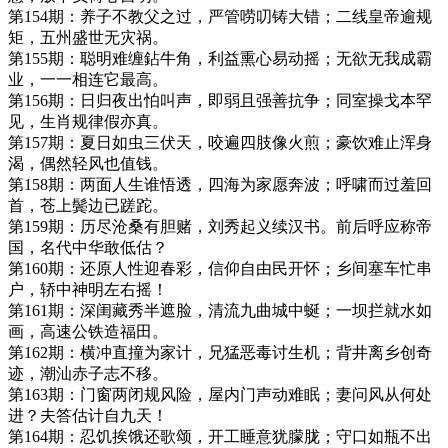
第154期：养子不教父之过，严管唠叨铸大错；二线皇帝逾规
矩，五州盛世无灾祸。
第155期：聪明难缠鉆牛角，利益熏心易动摇；无欲无我成霸
业，一一相连它最高。
第156期：日归夜出怕叫声，即弱且强善抗争；同室操戈本罕
见，生肖规律假亦真。
第157期：夏日如虫三伏天，咬遍四肢像火煎；豪饮难止浑身
渴，偶然轻风也值钱。
第158期：两面人生谁悟透，四海为家愿奔波；呼啸而过羞回
首，苍上鬓边已蹉跎。
第159期：历尽沧桑有胆赌，刘秀起义续汉书。前后呼应称帝
国，名代中华敢低估？
第160期：还原人性迎春彩，信仰自由民开怀；乡间塞车忙串
户，轿中神明左右摇！
第161期：深闺藏秀半遮脸，清流九曲城中蜒；一坝拦就水如
画，高速公铁造福田。
第162期：横冲直撞为家计，兄猛恶毒讨生机；背井离乡创奇
迹，潮汕赤子志不移。
第163期：门窗两闭规风险，屋内门声动难眠；妻问风从何处
进？夫答估计自九天！
第164期：忍饥挨饿还歌颂，开工睡意犹朦胧；守口如瓶不出