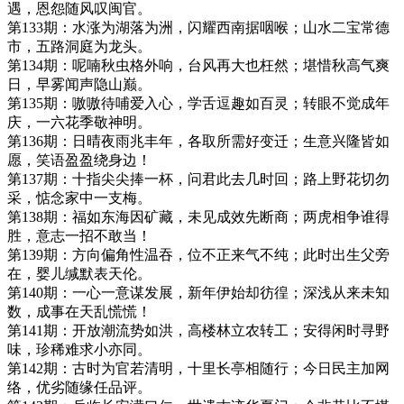
遇，恩怨随风叹闽官。
第133期：水涨为湖落为洲，闪耀西南据咽喉；山水二宝常德
市，五路洞庭为龙头。
第134期：呢喃秋虫格外响，台风再大也枉然；堪惜秋高气爽
日，早雾闻声隐山巅。
第135期：嗷嗷待哺爱入心，学舌逗趣如百灵；转眼不觉成年
庆，一六花季敬神明。
第136期：日晴夜雨兆丰年，各取所需好变迁；生意兴隆皆如
愿，笑语盈盈绕身边！
第137期：十指尖尖捧一杯，问君此去几时回；路上野花切勿
采，惦念家中一支梅。
第138期：福如东海因矿藏，未见成效先断商；两虎相争谁得
胜，意志一招不敢当！
第139期：方向偏角性温吞，位不正来气不纯；此时出生父旁
在，婴儿缄默表天伦。
第140期：一心一意谋发展，新年伊始却彷徨；深浅从来未知
数，成事在天乱慌慌！
第141期：开放潮流势如洪，高楼林立农转工；安得闲时寻野
味，珍稀难求小亦同。
第142期：古时为官若清明，十里长亭相随行；今日民主加网
络，优劣随缘任品评。