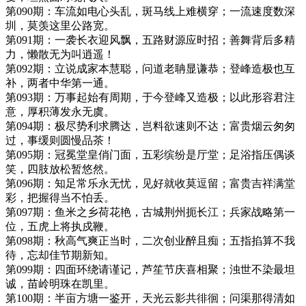
第090期：车流如电心头乱，斑马线上难横穿；一流速度数深
圳，莫羡这里公路宽。
第091期：一袭长衣迎风飘，五路财源应时招；善舞背后多精
力，懒散无为叫逍遥！
第092期：立说成家本慧聪，问道老聃显谦恭；登峰造极也互
补，两者中华第一通。
第093期：万事起始有周期，于今登峰又造极；以此形容君注
意，厚积薄发永无虞。
第094期：极尽势利求腾达，岂料欲速则不达；富贵烟云匆匆
过，事缓则圆慢品茶！
第095期：冠冕堂皇俏门面，五彩缤纷是厅堂；足浴指压偶谈
笑，四肢放松暂悠然。
第096期：知足常乐永无忧，见好就收莫逗留；富贵吉祥满堂
彩，把握得当不怕丢。
第097期：鱼米之乡荷花艳，古城荆州扼长江；兵家战略第一
位，五虎上将执戍鞭。
第098期：秋高气爽正当时，二次创业醉且痴；五指掐算不我
待，忘却佳节期新知。
第099期：四面环绕请谨记，芦笙节庆喜相聚；浊世不染最坦
诚，苗岭明珠在凯里。
第100期：半亩方塘一鉴开，天光云影共徘徊；问渠那得清如