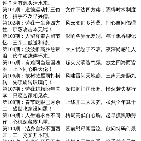
许？为有源头活水来。
第101期：道德运动打三俗，文件下达四方读；焉得时常制度
化，措手不及早兴儒。
第102期：劳碌一生穿四方，风云变幻多沧桑。扪心自问倡理
性，屏蔽攻击本无端！
第103期：人留尊奉吾留节，影响各异无差别。粽子飘香聊记
忆，三亲二戚送和谐。
第104期：波波推高胜热带，大人忧愁子不哀。夜深尚感迫人
浪，傍午如烧连环来。
第105期：有难同当是国魂，赈灾义演造气氛。放之四海而皆
准，上下同心胜天伦！
第106期：拔树掀屋雨打横，风啸雷闪天地崩。三声无奈肠九
转，先顶旋转玻璃门！
第107期：劳碌耕耘盼年关，深锁洞门雨夜寒。怅然若失整行
李，只恋合家相见欢。
第108期：春节眨眼已月余，上线开工人未齐。虽然全年算十
二，盛世吃穿没问题！
第109期：人生追求各不同，格局高低自心胸。起早摸黑勤劳
作，心机深藏露几重。
第110期：洁身自好不面西，墓前慰母闻雷泣。欲问特码何最
旺，二一交叉开本期。