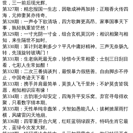
世，三一前后现光辉。
第327期：精忠报国一生志，因敬成神再加持；正顺香火传四
海，元帅妻舅亦传奇。
第328期：一声令下欲清场，四方歌舞更高昂。家事国事天下
事，孰轻孰重皆茫然！
第329期：一寸光阴一寸金，组合玄机莫沉吟；相识相聚与相
知，来生隔世不如时。
第330期：算计到老剩多少？平凡中庸好精神。三声无奈肠九
转，先顶旋转玻璃门！
第331期：生老病死最无奈，珍惜今天常相爱；士别三日刮目
看，七彩人生常如酣！
第332期：二次三番搞谈判，最恨暴力假慈善。自由脚步不停
止，中国奇迹天下看！
第333期：携手并肩最简单，莫羡人飞千里外；不妒莫贪皆我
愿，相知相识应有缘！
第334期：古韵渐少却安定，四海升平安乐窝。弃官寻母得欢
聚，只看数字猜本期。
第335期：天性单纯非蠢笨，大智如愚能几人；拔树掀屋雨打
横，风啸雷闪天地崩。
第336期：四零重开合六尾，红旺蓝弱绿跟齐。特码生肖它最
大，蓝绿今次发大财。