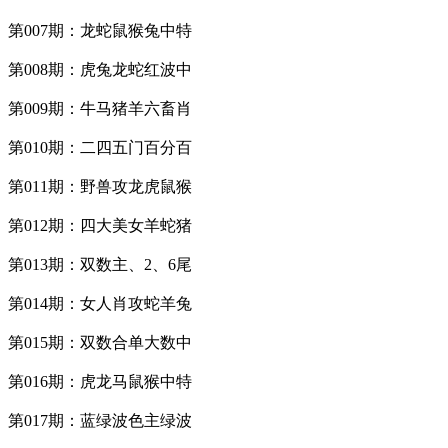
第007期：龙蛇鼠猴兔中特
第008期：虎兔龙蛇红波中
第009期：牛马猪羊六畜肖
第010期：二四五门百分百
第011期：野兽攻龙虎鼠猴
第012期：四大美女羊蛇猪
第013期：双数主、2、6尾
第014期：女人肖攻蛇羊兔
第015期：双数合单大数中
第016期：虎龙马鼠猴中特
第017期：蓝绿波色主绿波