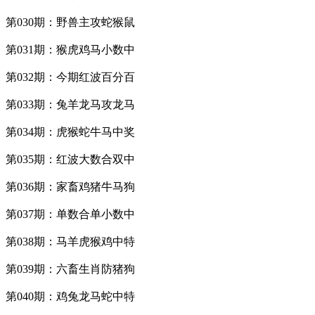
第030期：野兽主攻蛇猴鼠
第031期：猴虎鸡马小数中
第032期：今期红波百分百
第033期：兔羊龙马攻龙马
第034期：虎猴蛇牛马中奖
第035期：红波大数合双中
第036期：家畜鸡猪牛马狗
第037期：单数合单小数中
第038期：马羊虎猴鸡中特
第039期：六畜生肖防猪狗
第040期：鸡兔龙马蛇中特